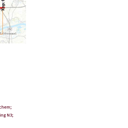
inchem;
ing N3;