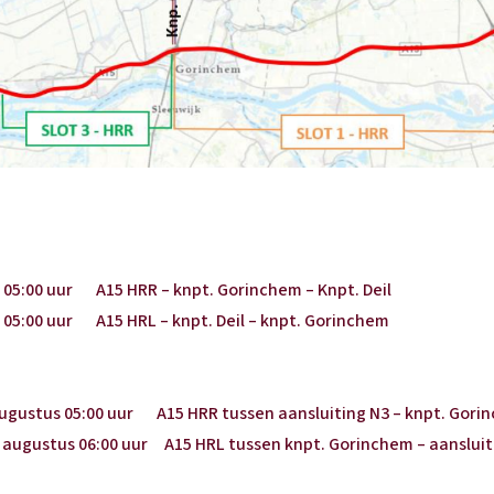
juli 05:00 uur A15 HRR – knpt. Gorinchem – Knpt. Deil
li 05:00 uur A15 HRL – knpt. Deil – knpt. Gorinchem
augustus 05:00 uur A15 HRR tussen aansluiting N3 – knpt. Gor
augustus 06:00 uur A15 HRL tussen knpt. Gorinchem – aansluit