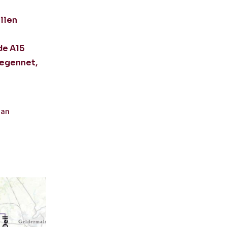
llen
de A15
wegennet,
aan