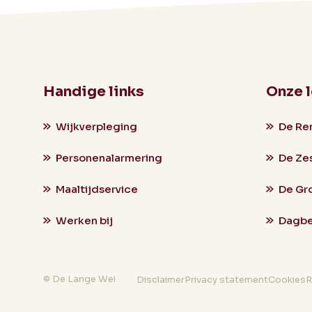
Handige links
Onze 
Wijkverpleging
De Re
Personenalarmering
De Ze
Maaltijdservice
De Gr
Werken bij
Dagbe
© De Lange Wei
Disclaimer
Privacy statement
Cookies
R