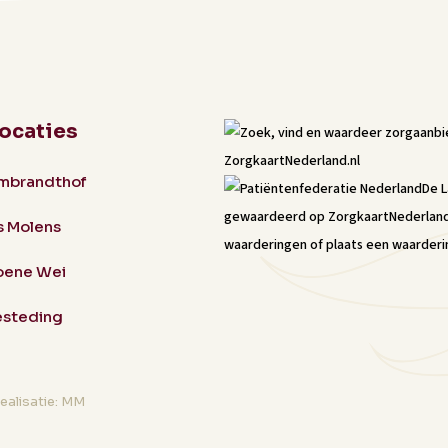
locaties
mbrandthof
De 
gewaardeerd op ZorgkaartNederlan
s Molens
waarderingen
of
plaats een waarderi
oene Wei
steding
ealisatie: MM