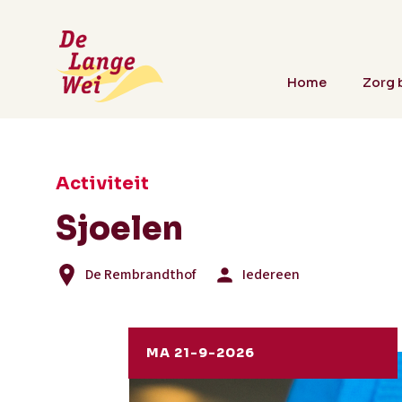
Home
Zorg b
Activiteit
Sjoelen
De Rembrandthof
Iedereen
MA 21-9-2026