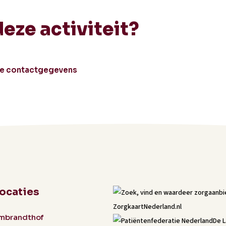
deze activiteit?
le contactgegevens
locaties
mbrandthof
De 