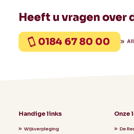
Heeft u vragen over 
0184 67 80 00
Al
Handige links
Onze 
Wijkverpleging
De Re