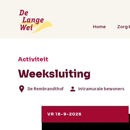
Home
Zorg b
Activiteit
Weeksluiting
De Rembrandthof
Intramurale bewoners
VR 18-9-2026