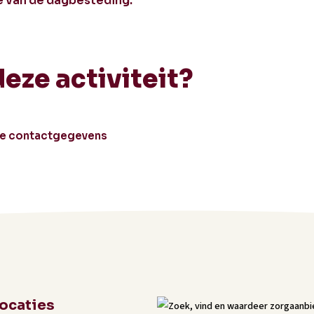
e van de dagbesteding.
deze activiteit?
le contactgegevens
locaties