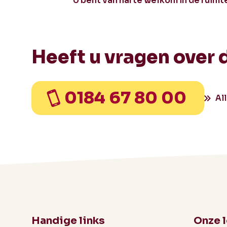
U bent van harte welkom in de ruimt
Heeft u vragen over 
0184 67 80 00
Al
Handige links
Onze 