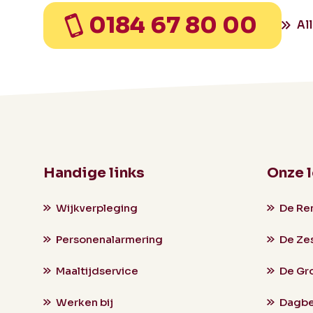
0184 67 80 00
Al
Handige links
Onze 
Wijkverpleging
De Re
Personenalarmering
De Ze
Maaltijdservice
De Gr
Werken bij
Dagbe