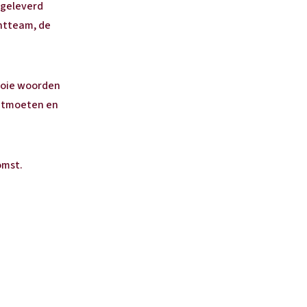
 geleverd
ntteam, de
mooie woorden
ontmoeten en
omst.