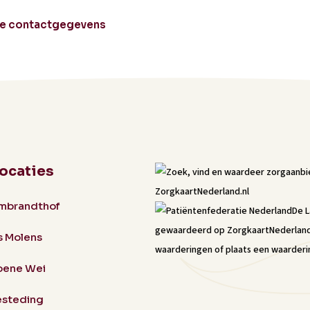
le contactgegevens
locaties
mbrandthof
De 
gewaardeerd op ZorgkaartNederlan
s Molens
waarderingen
of
plaats een waarderi
oene Wei
steding