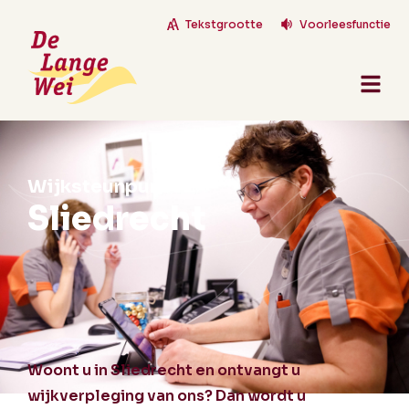
Tekstgrootte
Voorleesfunctie
Wijksteunpunt
Sliedrecht
Woont u in Sliedrecht en ontvangt u
wijkverpleging van ons? Dan wordt u