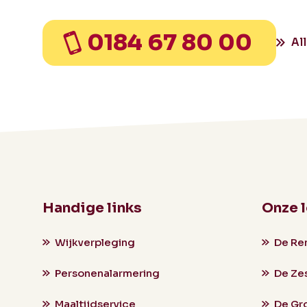
0184 67 80 00
Al
Handige links
Onze 
Wijkverpleging
De Re
Personenalarmering
De Ze
Maaltijdservice
De Gr