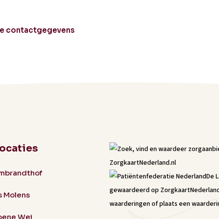
le contactgegevens
locaties
mbrandthof
De 
gewaardeerd op ZorgkaartNederlan
s Molens
waarderingen
of
plaats een waarderi
oene Wei